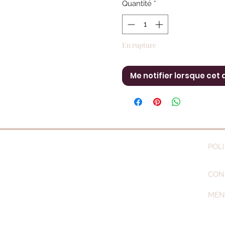
Quantité
*
En rupture
Me notifier lorsque cet 
POLI
CON
Tel
: 06 58 41 27 15
MEN
int-Etienne-Des-Sorts 30200 VENEJAN