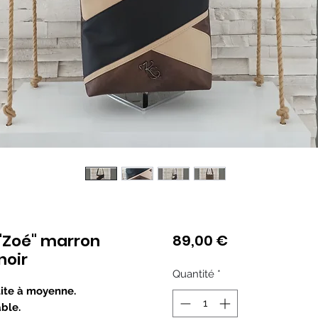
"Zoé" marron
Prix
89,00 €
noir
Quantité
*
tite à moyenne.
ble.