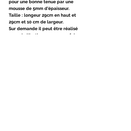
pour une bonne tenue par une
mousse de 5mm d'épaisseur.
Taille : longeur 29cm en haut et
29cm et 10 cm de largeur.
Sur demande il peut être réalisé
avec de l'isotherme pour en faire
un sac repas (luch box).
Si ce sac n'est plus disponible, vous
pouvez le commander dans
d'autres coloris ou inversé les
couleurs en m'envoyant un mail
directement à contact@kyara-
s.com.
Suivez-moi !
Mail
:
contact@kyara-s.com