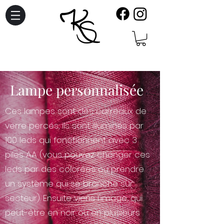
Lampe personnalisée
Ces lampes sont des carreaux de
verre percés, ils sont illuminés par
100 leds qui fonctionnent avec 3
piles AA (vous pouvez changer ces
leds par des colorées ou prendre
un système qui se branche sur
secteur). Ensuite viens l'image, qui
peut-être en noir ou en plusieurs