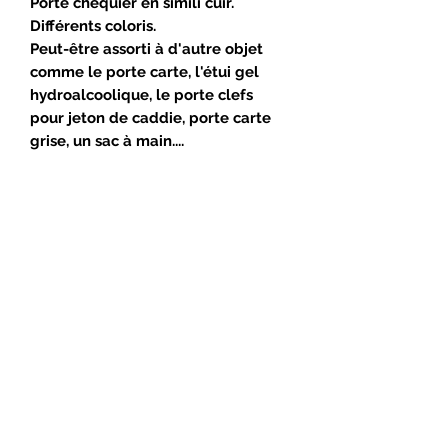
Porte chéquier en simili cuir.
Différents coloris.
Peut-être assorti à d'autre objet
comme le porte carte, l'étui gel
hydroalcoolique, le porte clefs
pour jeton de caddie, porte carte
grise, un sac à main....
Suivez-moi !
Mail
:
contact@kyara-s.com
Tel
:
06 58 41 27 15
300, route de Saint-Etienne-Des-Sorts
30200 VENEJAN
CONDITIONS DE VENTE
MENTIONS LEGALES