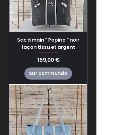
Sac à main " Popine " noir
façon tissu et argent
Prix
159,00 €
Sur commande