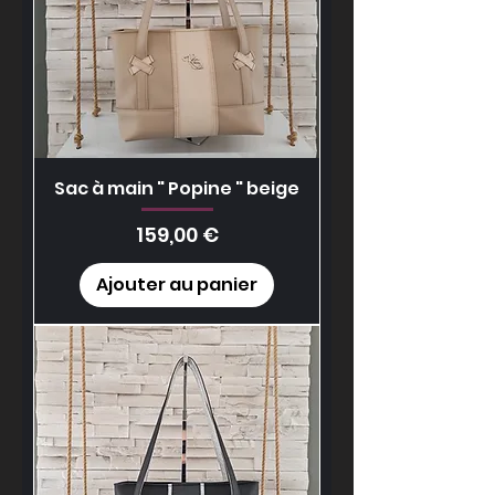
Sac à main " Popine " beige
Prix
159,00 €
Ajouter au panier