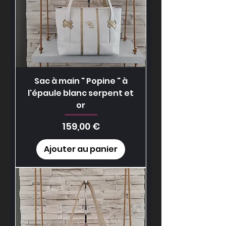
Sac à main " Popine " à
l'épaule blanc serpent et
or
Prix
159,00 €
Ajouter au panier