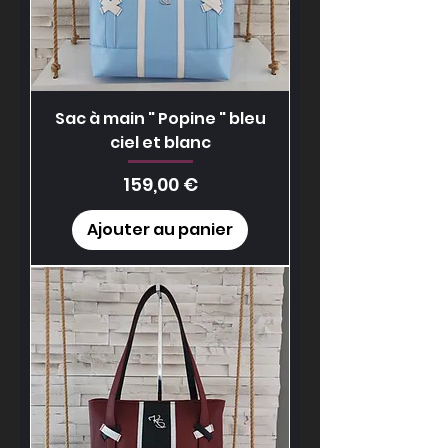
Sac à main " Popine " bleu
ciel et blanc
Prix
159,00 €
Ajouter au panier