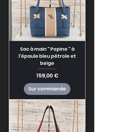
Sac à main " Popine " à
l'épaule bleu pétrole et
beige
Prix
159,00 €
Sur commande