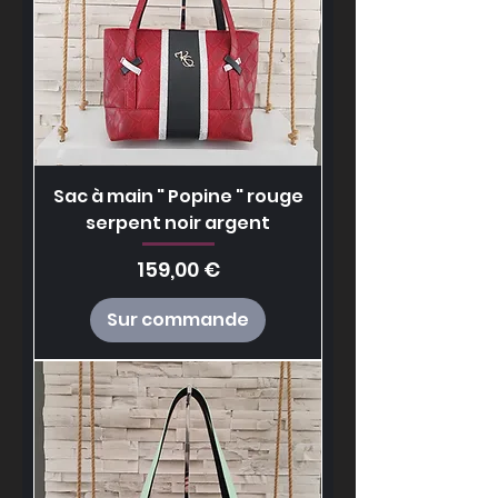
Sac à main " Popine " rouge
serpent noir argent
Prix
159,00 €
Sur commande