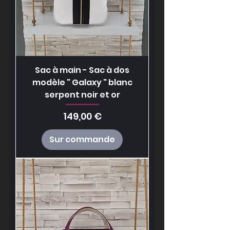
Sac à main - Sac à dos
modèle " Galaxy " blanc
serpent noir et or
Prix
149,00 €
Sur commande