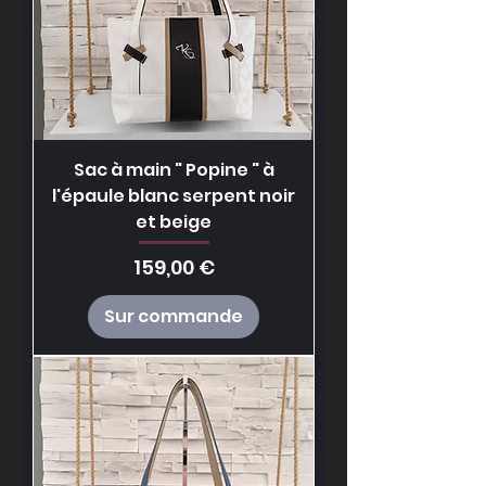
Sac à main " Popine " à
l'épaule blanc serpent noir
et beige
Prix
159,00 €
Sur commande