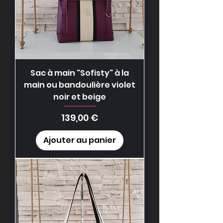
Sac à main "Sofisty" à la
main ou bandoulière violet
noir et beige
Prix
139,00 €
Ajouter au panier